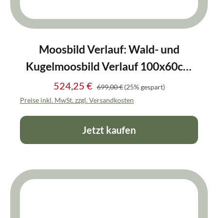
Moosbild Verlauf: Wald- und
Kugelmoosbild Verlauf 100x60cm
Vollholz (Eichenfurnier)
524,25 €
Regulärer Preis:
Verkaufspreis:
699,00 €
(25% gespart)
Preise inkl. MwSt. zzgl. Versandkosten
Jetzt kaufen