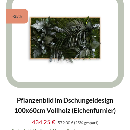
-25%
Pflanzenbild im Dschungeldesign
100x60cm Vollholz (Eichenfurnier)
434,25 €
Regulärer Preis:
Verkaufspreis:
579,00 €
(25% gespart)