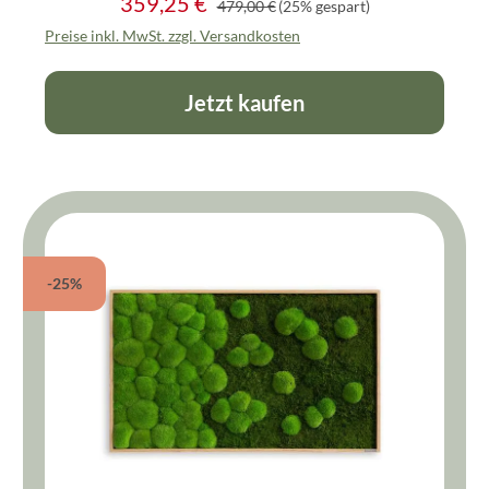
359,25 €
Verkaufspreis:
479,00 €
(25% gespart)
Preise inkl. MwSt. zzgl. Versandkosten
Jetzt kaufen
-25%