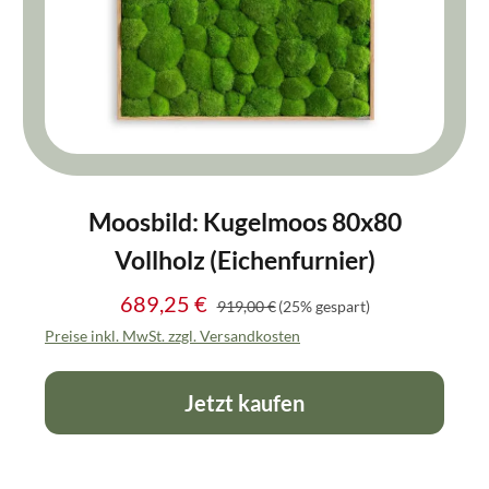
Moosbild: Kugelmoos 80x80
Vollholz (Eichenfurnier)
689,25 €
Regulärer Preis:
Verkaufspreis:
919,00 €
(25% gespart)
Preise inkl. MwSt. zzgl. Versandkosten
Jetzt kaufen