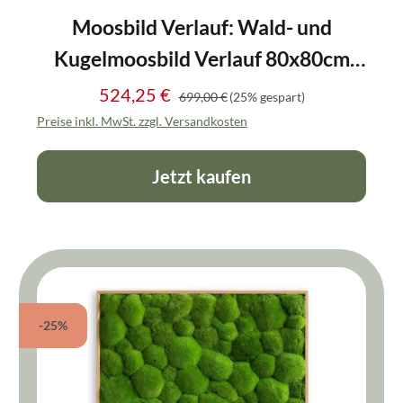
Moosbild Verlauf: Wald- und
Kugelmoosbild Verlauf 80x80cm
Vollholz (Eichenfurnier)
524,25 €
Regulärer Preis:
Verkaufspreis:
699,00 €
(25% gespart)
Preise inkl. MwSt. zzgl. Versandkosten
Jetzt kaufen
-25%