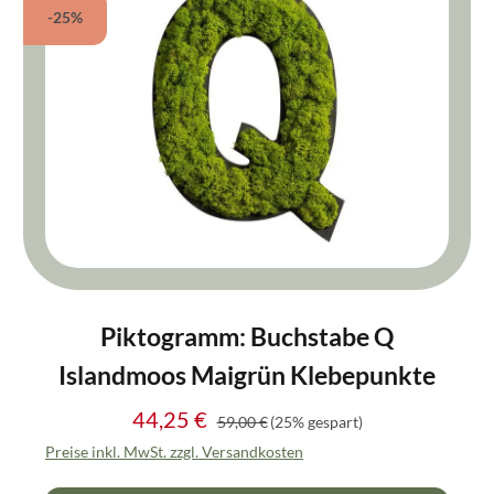
-25%
Piktogramm: Buchstabe Q
Islandmoos Maigrün Klebepunkte
44,25 €
Regulärer Preis:
Verkaufspreis:
59,00 €
(25% gespart)
Preise inkl. MwSt. zzgl. Versandkosten