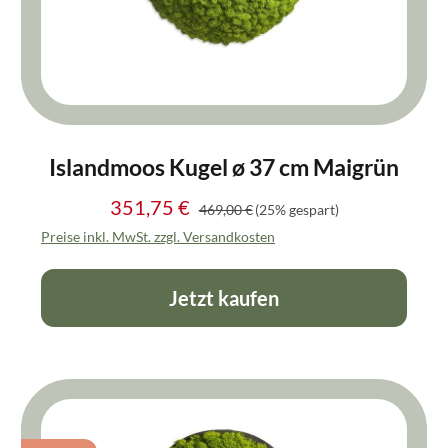
Islandmoos Kugel ø 37 cm Maigrün
351,75 €
Regulärer Preis:
Verkaufspreis:
469,00 €
(25% gespart)
Preise inkl. MwSt. zzgl. Versandkosten
Jetzt kaufen