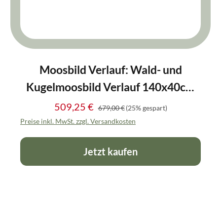
Moosbild Verlauf: Wald- und
Kugelmoosbild Verlauf 140x40cm
Vollholz (Eichenfurnier)
509,25 €
Regulärer Preis:
Verkaufspreis:
679,00 €
(25% gespart)
Preise inkl. MwSt. zzgl. Versandkosten
Jetzt kaufen