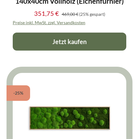
140x40cm Vollholz (Eichenfurnier)
351,75 €
Regulärer Preis:
Verkaufspreis:
469,00 €
(25% gespart)
Preise inkl. MwSt. zzgl. Versandkosten
Jetzt kaufen
-25%