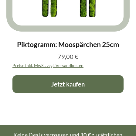
Piktogramm: Moospärchen 25cm
79,00 €
Regulärer Preis:
Preise inkl. MwSt. zzgl. Versandkosten
Jetzt kaufen
Keine Deals verpassen und
10 €
zusätzlichen