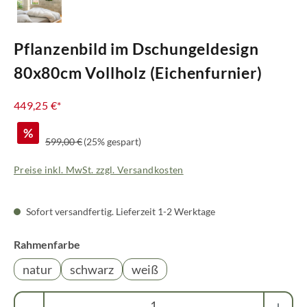
Pflanzenbild im Dschungeldesign
80x80cm Vollholz (Eichenfurnier)
449,25 €*
%
Regulärer Preis:
599,00 €
(25% gespart)
Preise inkl. MwSt. zzgl. Versandkosten
Sofort versandfertig. Lieferzeit 1-2 Werktage
auswählen
Rahmenfarbe
natur
schwarz
weiß
Produkt Anzahl: Gib den gewünschten Wert ei