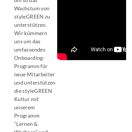
Wachstum von
styleGREEN zu
unterstützen.
Wir kümmern
uns um das
umfassendes
Onboarding-
Programm für
neue Mitarbeiter
und unterstützen
die styleGREEN
Kultur mit
unserem
Programm
“Lernen &
Wachsen” und