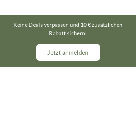
Keine Deals verpassen und
10 €
zusätzlichen
Rabatt sichern!
Jetzt anmelden
UNSER SERVICE
UNTERNEHMEN
Handgemacht
Karriere
Schnelle Lieferung
Über uns
Persönliche Beratung
Katalog
Konfigurator
Händler werden