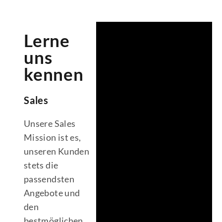
Lerne
uns
kennen
Sales
Unsere Sales
Mission ist es,
unseren Kunden
stets die
passendsten
Angebote und
den
bestmöglichen