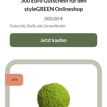
300 Euro Gutschein für den
styleGREEN Onlineshop
300,00 €
Regulärer Preis:
Preise inkl. MwSt. zzgl. Versandkosten
Jetzt kaufen
-25%