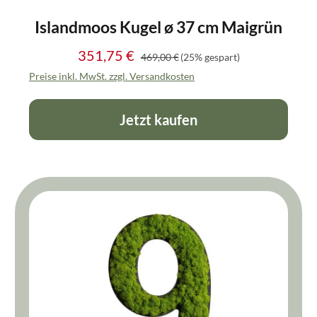
Islandmoos Kugel ø 37 cm Maigrün
351,75 €
Regulärer Preis:
Verkaufspreis:
469,00 €
(25% gespart)
Preise inkl. MwSt. zzgl. Versandkosten
Jetzt kaufen