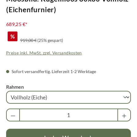
(Eichenfurnier)
689,25 €*
%
Regulärer Preis:
919,00 €
(25% gespart)
Preise inkl. MwSt. zzgl. Versandkosten
Sofort versandfertig. Lieferzeit 1-2 Werktage
auswählen
Rahmen
Produkt Anzahl: Gib den gewünschten Wert ei