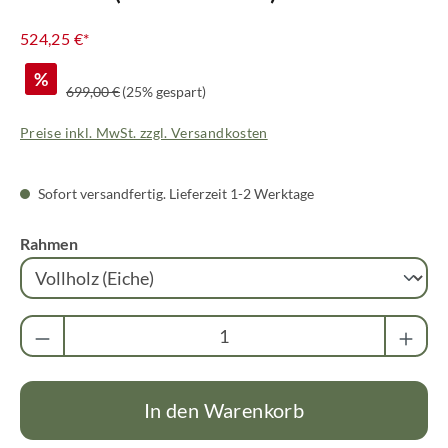
524,25 €*
%
Regulärer Preis:
699,00 €
(25% gespart)
Preise inkl. MwSt. zzgl. Versandkosten
Sofort versandfertig. Lieferzeit 1-2 Werktage
auswählen
Rahmen
Produkt Anzahl: Gib den gewünschten Wert ei
In den Warenkorb