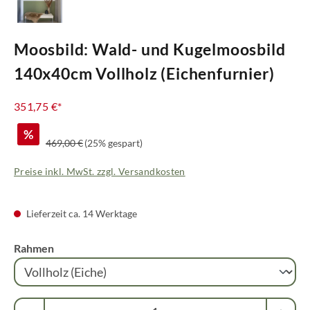
Moosbild: Wald- und Kugelmoosbild
140x40cm Vollholz (Eichenfurnier)
351,75 €*
%
Regulärer Preis:
469,00 €
(25% gespart)
Preise inkl. MwSt. zzgl. Versandkosten
Lieferzeit ca. 14 Werktage
auswählen
Rahmen
Produkt Anzahl: Gib den gewünschten Wert ei