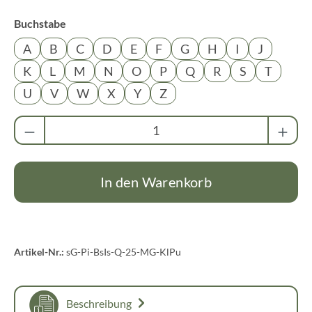
auswählen
Buchstabe
A
B
C
D
E
F
G
H
I
J
K
L
M
N
O
P
Q
R
S
T
U
V
W
X
Y
Z
Produkt Anzahl: Gib den gewünschten Wert ei
In den Warenkorb
Artikel-Nr.:
sG-Pi-BsIs-Q-25-MG-KlPu
Beschreibung