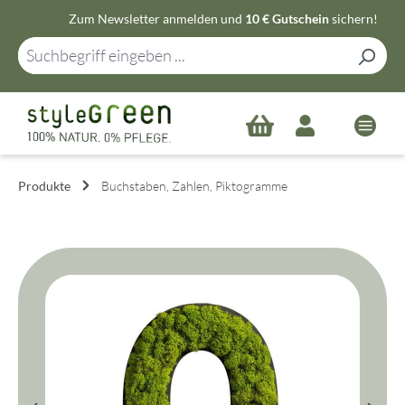
Zum Newsletter anmelden und
10 € Gutschein
sichern!
Zum Hauptinhalt springen
Produkte
Buchstaben, Zahlen, Piktogramme
Bildergalerie überspringen