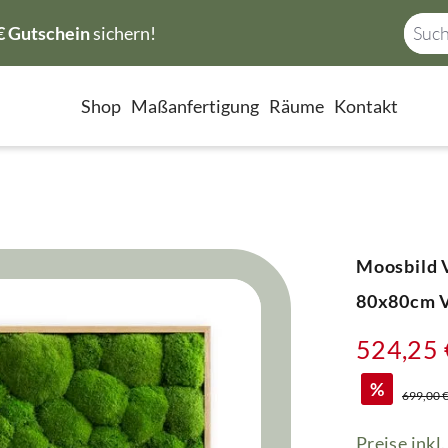
€ Gutschein
sichern!
Shop
Maßanfertigung
Räume
Kontakt
Moosbild V
80x80cm Vo
524,25 
%
Regulärer
699,00 
Preise inkl