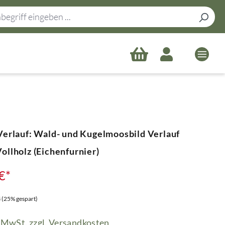
erlauf: Wald- und Kugelmoosbild Verlauf
llholz (Eichenfurnier)
€*
 Preis:
€
(25% gespart)
. MwSt. zzgl. Versandkosten