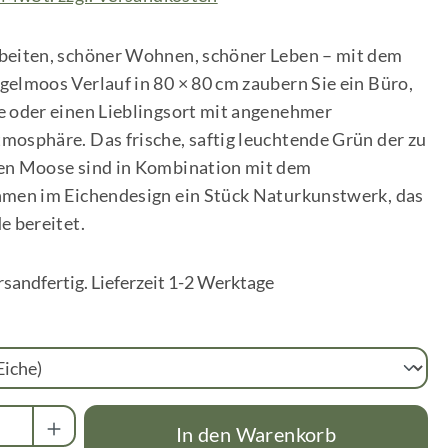
beiten, schöner Wohnen, schöner Leben – mit dem
elmoos Verlauf in 80 × 80 cm zaubern Sie ein Büro,
e oder einen Lieblingsort mit angenehmer
osphäre. Das frische, saftig leuchtende Grün der zu
en Moose sind in Kombination mit dem
hmen im Eichendesign ein Stück Naturkunstwerk, das
e bereitet.
rsandfertig. Lieferzeit 1-2 Werktage
wählen
Anzahl: Gib den gewünschten Wert ein oder
In den Warenkorb