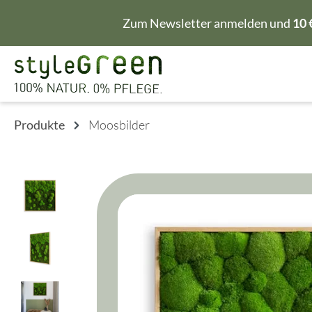
m Hauptinhalt springen
Zur Suche springen
Zur Hauptnavigation springen
Zum Newsletter anmelden und
10 
Produkte
Moosbilder
Bildergalerie überspringen