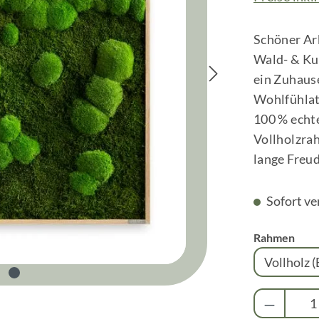
Schöner Ar
Wald- & Kug
ein Zuhaus
Wohlfühlatm
100 % echt
Vollholzra
lange Freud
Sofort ve
aus
Rahmen
Produkt 