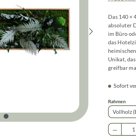
Das 140 × 4
absoluter 
im Büro od
das Hotelz
heimischen
Unikat, da
greifbar ma
Sofort ve
aus
Rahmen
Produkt 