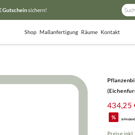
€ Gutschein
sichern!
Shop
Maßanfertigung
Räume
Kontakt
Pflanzenb
(Eichenfur
434,25 
%
Regulärer
579,00 
Preise inkl