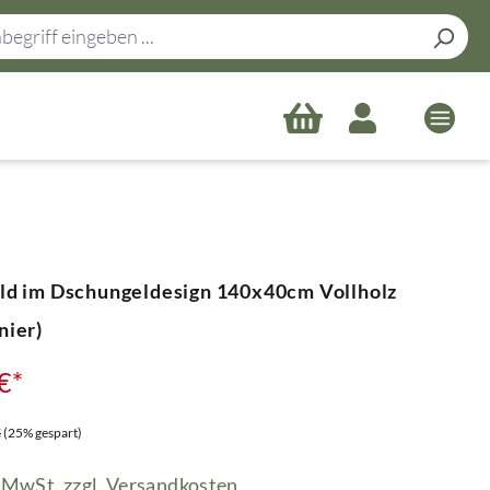
ild im Dschungeldesign 140x40cm Vollholz
nier)
€*
 Preis:
€
(25% gespart)
. MwSt. zzgl. Versandkosten