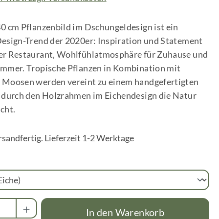
0 cm Pflanzenbild im Dschungeldesign ist ein
Design-Trend der 2020er: Inspiration und Statement
er Restaurant, Wohlfühlatmosphäre für Zuhause und
immer. Tropische Pflanzen in Kombination mit
 Moosen werden vereint zu einem handgefertigten
s durch den Holzrahmen im Eichendesign die Natur
cht.
rsandfertig. Lieferzeit 1-2 Werktage
wählen
Anzahl: Gib den gewünschten Wert ein oder
In den Warenkorb