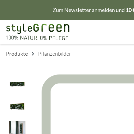
m Hauptinhalt springen
Zur Suche springen
Zur Hauptnavigation springen
Zum Newsletter anmelden und
10 
Produkte
Pflanzenbilder
Bildergalerie überspringen