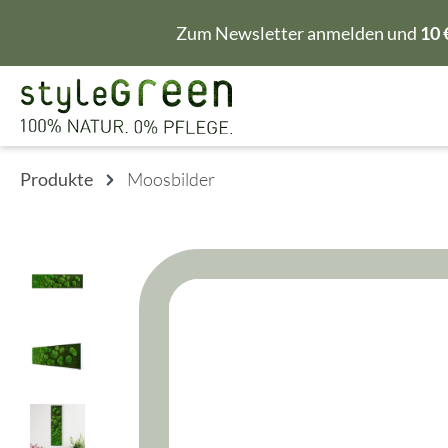
m Hauptinhalt springen
Zur Suche springen
Zur Hauptnavigation springen
Zum Newsletter anmelden und
10 
Produkte
Moosbilder
Bildergalerie überspringen