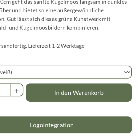
40cm geht das sanfte Kugelmoos langsam in dunkles
ber und bietet so eine außergewöhnliche
. Gut lässt sich dieses grüne Kunstwerk mit
ld- und Kugelmoosbildern kombinieren.
rsandfertig. Lieferzeit 1-2 Werktage
wählen
Anzahl: Gib den gewünschten Wert ein oder
In den Warenkorb
Logointegration