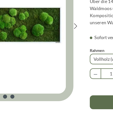
Über die 1
Waldmoos ü
Komposition
unseren Wa
Sofort ve
aus
Rahmen
Produkt 