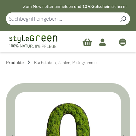
Zum Newsletter anmelden und
10 € Gutschein
sichern!
Zum Hauptinhalt springen
Produkte
Buchstaben, Zahlen, Piktogramme
Bildergalerie überspringen