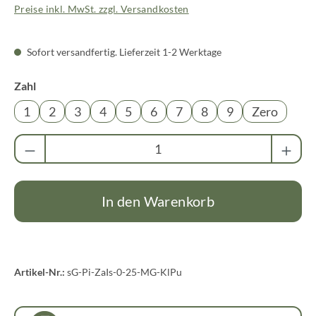
Preise inkl. MwSt. zzgl. Versandkosten
Sofort versandfertig. Lieferzeit 1-2 Werktage
auswählen
Zahl
1
2
3
4
5
6
7
8
9
Zero
Produkt Anzahl: Gib den gewünschten Wert ei
In den Warenkorb
Artikel-Nr.:
sG-Pi-ZaIs-0-25-MG-KlPu