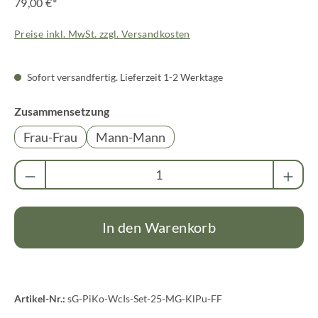
79,00 €*
Preise inkl. MwSt. zzgl. Versandkosten
Sofort versandfertig. Lieferzeit 1-2 Werktage
auswählen
Zusammensetzung
Frau-Frau
Mann-Mann
Produkt Anzahl: Gib den gewünschten Wert ei
In den Warenkorb
Artikel-Nr.:
sG-PiKo-WcIs-Set-25-MG-KlPu-FF