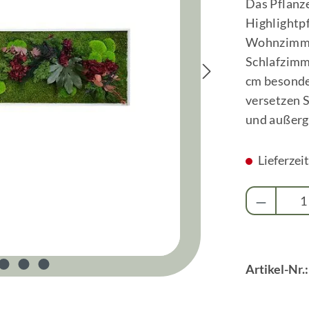
Das Pflanz
Highlightpf
Wohnzimmer
Schlafzimm
cm besonder
versetzen S
und außerg
Lieferzei
Produkt 
Artikel-Nr.