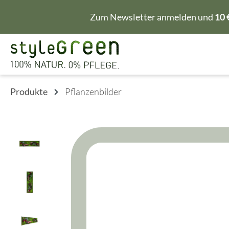
m Hauptinhalt springen
Zur Suche springen
Zur Hauptnavigation springen
Zum Newsletter anmelden und
10 
Produkte
Pflanzenbilder
Bildergalerie überspringen