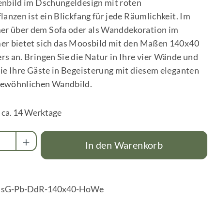
enbild im Dschungeldesign mit roten
lanzen ist ein Blickfang für jede Räumlichkeit. Im
 über dem Sofa oder als Wanddekoration im
er bietet sich das Moosbild mit den Maßen 140x40
s an. Bringen Sie die Natur in Ihre vier Wände und
ie Ihre Gäste in Begeisterung mit diesem eleganten
ewöhnlichen Wandbild.
t ca. 14 Werktage
Anzahl: Gib den gewünschten Wert ein oder
In den Warenkorb
:
sG-Pb-DdR-140x40-HoWe