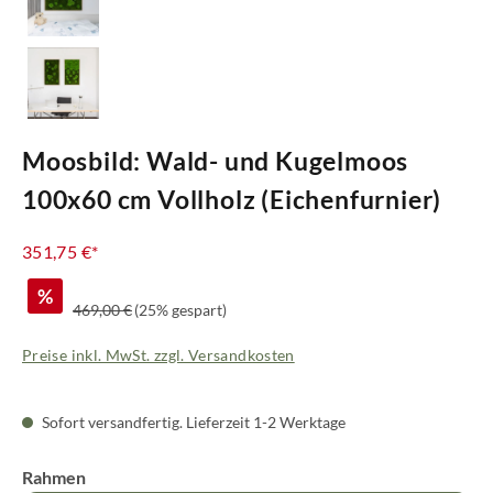
Moosbild: Wald- und Kugelmoos
100x60 cm Vollholz (Eichenfurnier)
351,75 €*
%
Regulärer Preis:
469,00 €
(25% gespart)
Preise inkl. MwSt. zzgl. Versandkosten
Sofort versandfertig. Lieferzeit 1-2 Werktage
auswählen
Rahmen