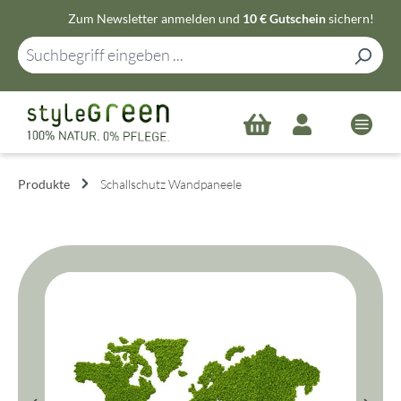
Zum Newsletter anmelden und
10 € Gutschein
sichern!
Zum Hauptinhalt springen
Produkte
Schallschutz Wandpaneele
Bildergalerie überspringen