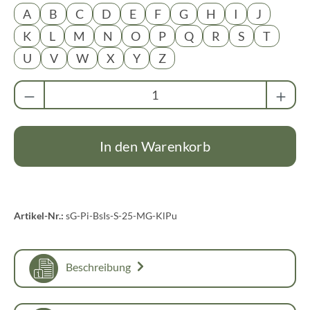
A
B
C
D
E
F
G
H
I
J
K
L
M
N
O
P
Q
R
S
T
U
V
W
X
Y
Z
Produkt Anzahl: Gib den gewünschten Wert ei
In den Warenkorb
Artikel-Nr.:
sG-Pi-BsIs-S-25-MG-KlPu
Beschreibung