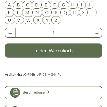
A
B
C
D
E
F
G
H
I
J
K
L
M
N
O
P
Q
R
S
T
U
V
W
X
Y
Z
Produkt Anzahl: Gib den gewünschten Wert ei
In den Warenkorb
Artikel-Nr.:
sG-Pi-BsIs-P-25-MG-KlPu
Beschreibung