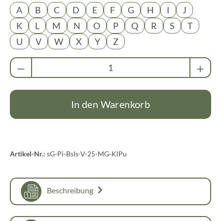
A
B
C
D
E
F
G
H
I
J
K
L
M
N
O
P
Q
R
S
T
U
V
W
X
Y
Z
Produkt Anzahl: Gib den gewünschten Wert ei
In den Warenkorb
Artikel-Nr.:
sG-Pi-BsIs-V-25-MG-KlPu
Beschreibung