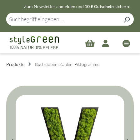
Zum Newsletter anmelden und
10 € Gutschein
sichern!
Zum Hauptinhalt springen
Produkte
Buchstaben, Zahlen, Piktogramme
Bildergalerie überspringen