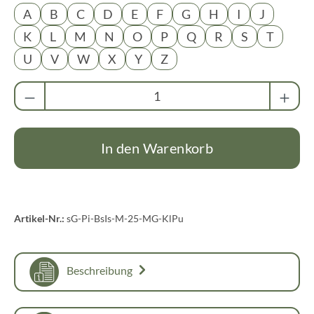
A
B
C
D
E
F
G
H
I
J
K
L
M
N
O
P
Q
R
S
T
U
V
W
X
Y
Z
Produkt Anzahl: Gib den gewünschten Wert ei
In den Warenkorb
Artikel-Nr.:
sG-Pi-BsIs-M-25-MG-KlPu
Beschreibung