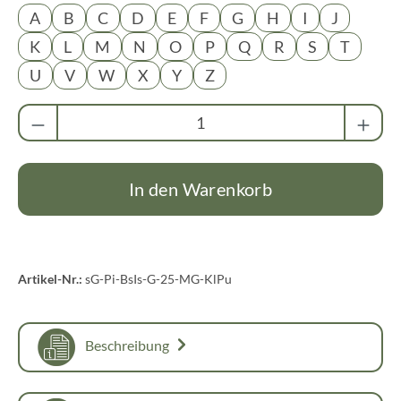
A
B
C
D
E
F
G
H
I
J
K
L
M
N
O
P
Q
R
S
T
U
V
W
X
Y
Z
Produkt Anzahl: Gib den gewünschten Wert ei
In den Warenkorb
Artikel-Nr.:
sG-Pi-BsIs-G-25-MG-KlPu
Beschreibung