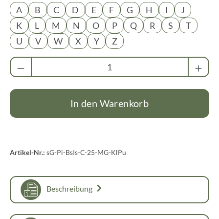
A
B
C
D
E
F
G
H
I
J
K
L
M
N
O
P
Q
R
S
T
U
V
W
X
Y
Z
Produkt Anzahl: Gib den gewünschten Wert ei
In den Warenkorb
Artikel-Nr.:
sG-Pi-BsIs-C-25-MG-KlPu
Beschreibung